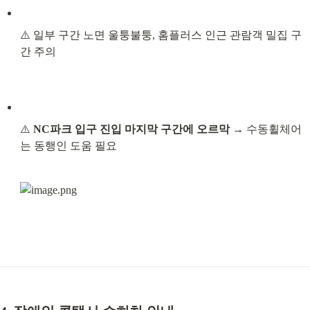
⚠️ 일부 구간 노면 울퉁불퉁, 홈플러스 인근 관람객 밀집 구
간 주의
⚠️ 
NC파크 입구 진입 마지막 구간에 오르막
 → 수동휠체어
는 동행인 도움 필요