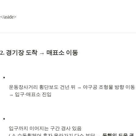
</aside>
2. 경기장 도착 → 매표소 이동
운동장사거리 횡단보도 건넌 뒤 → 야구공 조형물 방향 이동 
→ 입구·매표소 진입
입구까지 이어지는 구간 경사 있음

( ⚠️ 수동휠체어 혼자 올라가기 다소 부담 → 
동행인 도움 권